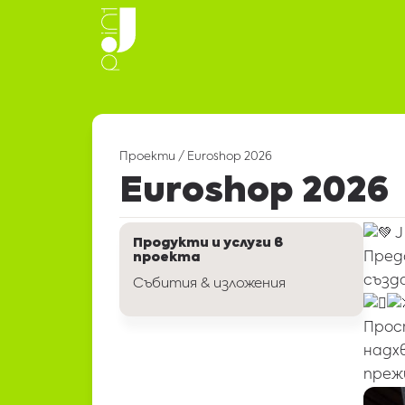
Проекти
/
Euroshop 2026
Euroshop 2026
J
Продукти и услуги в
Пред
проекта
създ
Събития & изложения
Прос
надх
преж