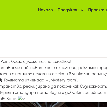
Начало
Продукти
Проекти
 Point беше изложител на EuroShop!
ставихме
най-новите ни технологии
, рекламни пр
адени с нашите печатни ефекти в уникални реализ
Голямата изненада – „Mystery room“…
транство, реализирано да покаже как
възможности
върлят стандартната визия и добавят стойност 
ивяване.