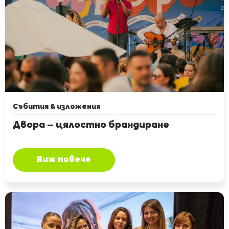
Събития & изложения
Двора – цялостно брандиране
Виж повече