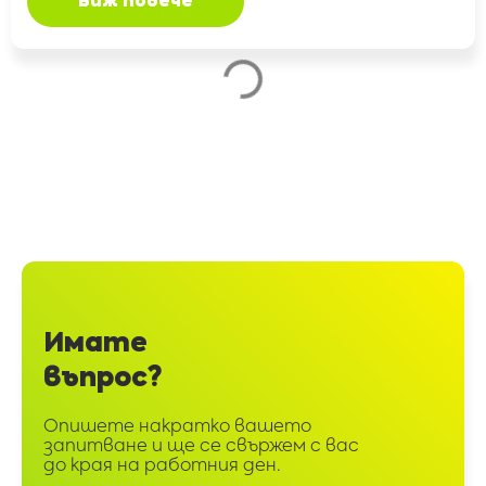
Виж повече
,
,
Външна реклама
Вътрешна реклама
Събития & изложения
Euroshop 2026