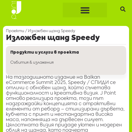
Проекти
/
Изложбен щанд Speedy
Изложбен щанд Speedy
Продукти и услуги в проекта
Събития & изложения
На тазгодишното издание на Balkan
eCommerce Summit 2025, Speedy /
СПИДИ
се
отличи с обновен щанд, който съчетава
функционалност и креативна визия. J Point
отново реализира проекта, този път
надграждайки концепцията с атрактивни
елементи от реборд – стилизирани дървета,
кубчета с принт и нестандартна висока
маса, напомняща на дървесен силует.
Цялостната визия придаде уютен и модерен
облик на щанда, като подчерта