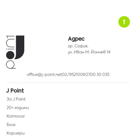
Адрес
гр. София,
ул. Иван М. Йончев 14
office@j-point.net
02/9521006
0700 30 035
J Point
За J Point
20+ години
Каталог
Блог
Кариери